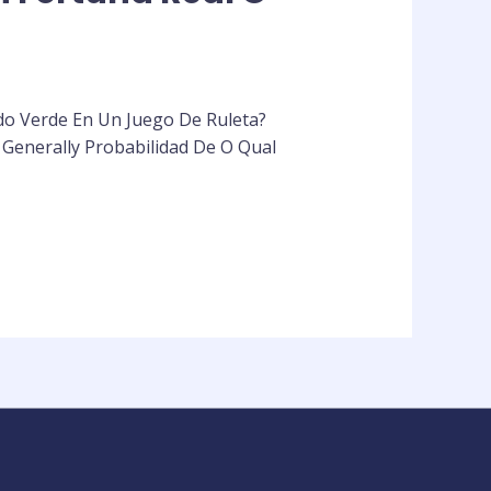
ado Verde En Un Juego De Ruleta?
 Generally Probabilidad De O Qual