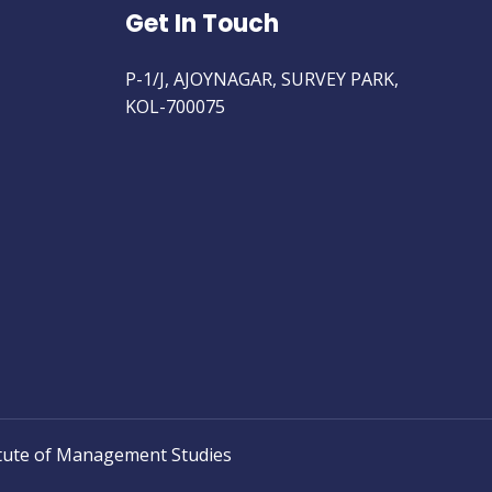
Get In Touch
P-1/J, AJOYNAGAR, SURVEY PARK,
KOL-700075
tute of Management Studies