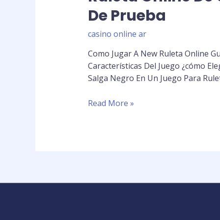
Online
De Prueba
De
Gambling
casino online ar
Establishment
Como Jugar A New Ruleta Online Guí
Con
Características Del Juego ¿cómo El
Fortuna
Salga Negro En Un Juego Para Rulet
Real
O
Read More »
De
Prueba