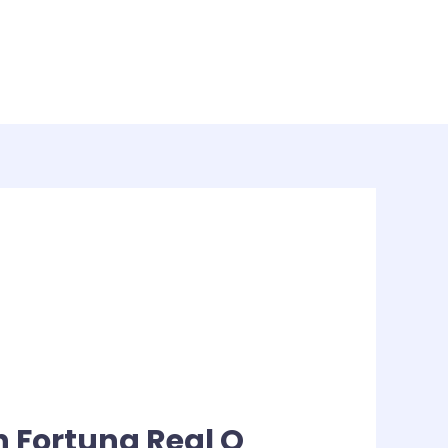
n Fortuna Real O