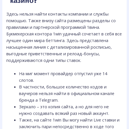
“казино?
Здесь нельзя найти контакты компании и службы
помощью. Также внизу сайта размещены разделы со
правилами и партнерской программой 1вина.
Букмекерская контора 1win удачный сочетает в себя все
лучшее один мира беттинга. Здесь представлена
насыщенная линия с детализированной росписью,
выгодные приветственные и релоад-бонусы,
поддерживаются одни типы ставок.
На миг момент провайдер отпустил уже 14
слотов.
В частности, большое количество кодов и
ваучеров нельзя найти в официальном канале
бренда а Telegram.
Зеркало – это копия сайта, а но для него не
нужно создавать всякий раз новый аккаунт.
Также, на сайте 1win Вы могу найти Live ставки и
заключить пари непосредственно в ходе того