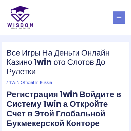
Skip
Post
MAI
to
navigation
MEN
content
Все Игры На Деньги Онлайн
Казино 1win ото Слотов До
Рулетки
/
1WIN Official In Russia
Регистрация 1win Войдите в
Систему 1win а Откройте
Счет в Этой Глобальной
Букмекерской Конторе