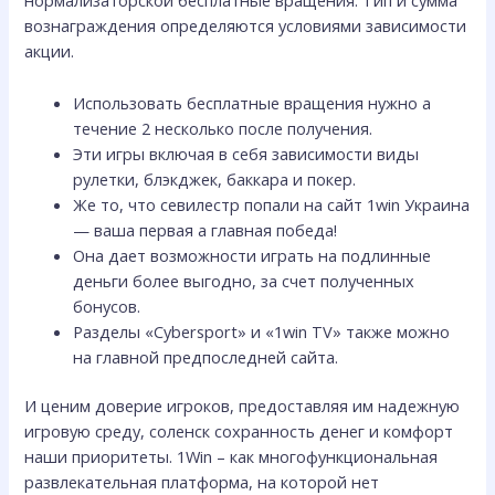
нормализаторской бесплатные вращения. Тип и сумма
вознаграждения определяются условиями зависимости
акции.
Использовать бесплатные вращения нужно а
течение 2 несколько после получения.
Эти игры включая в себя зависимости виды
рулетки, блэкджек, баккара и покер.
Же то, что севилестр попали на сайт 1win Украина
— ваша первая а главная победа!
Она дает возможности играть на подлинные
деньги более выгодно, за счет полученных
бонусов.
Разделы «Cybersport» и «1win TV» также можно
на главной предпоследней сайта.
И ценим доверие игроков, предоставляя им надежную
игровую среду, соленск сохранность денег и комфорт
наши приоритеты. 1Win – как многофункциональная
развлекательная платформа, на которой нет