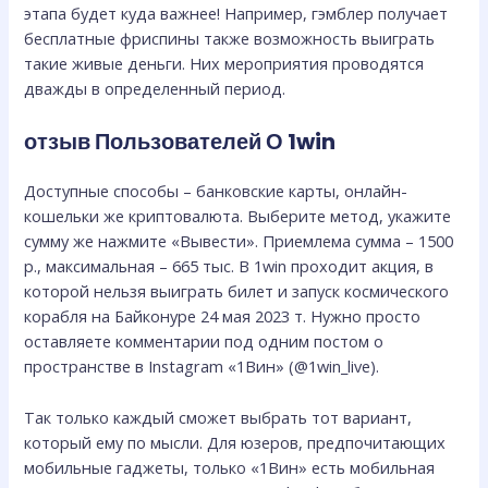
этапа будет куда важнее! Например, гэмблер получает
бесплатные фриспины также возможность выиграть
такие живые деньги. Них мероприятия проводятся
дважды в определенный период.
отзыв Пользователей О 1win
Доступные способы – банковские карты, онлайн-
кошельки же криптовалюта. Выберите метод, укажите
сумму же нажмите «Вывести». Приемлема сумма – 1500
р., максимальная – 665 тыс. В 1win проходит акция, в
которой нельзя выиграть билет и запуск космического
корабля на Байконуре 24 мая 2023 т. Нужно просто
оставляете комментарии под одним постом о
пространстве в Instagram «1Вин» (@1win_live).
Так только каждый сможет выбрать тот вариант,
который ему по мысли. Для юзеров, предпочитающих
мобильные гаджеты, только «1Вин» есть мобильная