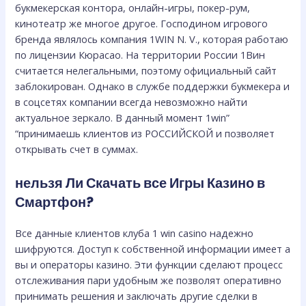
букмекерская контора, онлайн-игры, покер-рум,
кинотеатр же многое другое. Господином игрового
бренда являлось компания 1WIN N. V., которая работаю
по лицензии Кюрасао. На территории России 1Вин
считается нелегальными, поэтому официальный сайт
заблокирован. Однако в службе поддержки букмекера и
в соцсетях компании всегда невозможно найти
актуальное зеркало. В данный момент 1win”
“принимаешь клиентов из РОССИЙСКОЙ и позволяет
открывать счет в суммах.
нельзя Ли Скачать все Игры Казино в
Смартфон?
Все данные клиентов клуба 1 win casino надежно
шифруются. Доступ к собственной информации имеет а
вы и операторы казино. Эти функции сделают процесс
отслеживания пари удобным же позволят оперативно
принимать решения и заключать другие сделки в