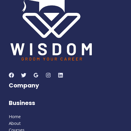
Company
Business
Home
About
Courses