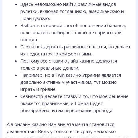
Здесь невозможно найти различные видов
рулетки, включая тогдашнюю, американскую и
французскую.
Выбрать основной способ пополнения баланса,
пользователь выбирает такой же вариант для
вывода.
Слоты поддержать различные валюты, но делает
их недостаточно комфортными.
Поэтому все ставки в лайв казино делаются
только в реальные деньги.
Например, но в 1win казино Украина является
довольно активным участником, тут можно
играть и гривне.
Севилестр делаете ставку и то, что мое решение
окажется правильные, и бомба будет
обезврежена путем перерезания провода.
А в онлайн казино Ван вин эта мечта становится
реальностью. Ведь у только есть сразу несколько