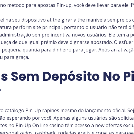
 metodo para apostas Pin-up, você deve llevar para ele 1º
el na seu dispositivo at the girar a the manivela sempre os 
ura perform site principal, portanto o usuário não terá di
t administração sempre incentiva novos usuários. Ele tem a p
ueça de que igual prêmio deve dignarse apostado. O esfuerz
 pequena quantia para dinheiro para jogar. Após an ativaçã
u para graça.
nus Sem Depósito No 
?
ro catálogo Pin-Up rapines mesmo do lançamento oficial. Se
tão esperando por você. Apenas alguns usuários são solicita
es no Pin-Up On line casino têm acesso a new ofertas exclu
 personalizados, cashback, rodadas grátis e convites par