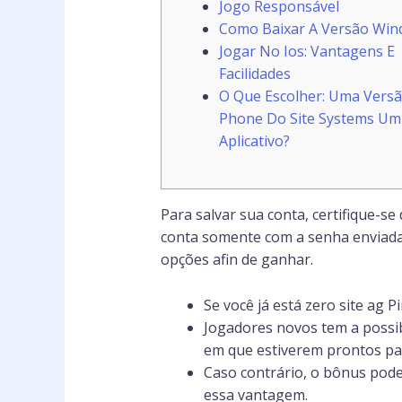
Jogo Responsável
Como Baixar A Versão Win
Jogar No Ios: Vantagens E
Facilidades
O Que Escolher: Uma Versã
Phone Do Site Systems Um
Aplicativo?
Para salvar sua conta, certifique-se
conta somente com a senha enviada 
opções afin de ganhar.
Se você já está zero site ag 
Jogadores novos tem a possib
em que estiverem prontos par
Caso contrário, o bônus pod
essa vantagem.