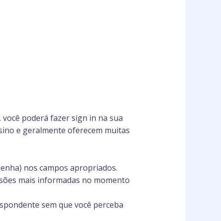
, você poderá fazer sign in na sua
ssino e geralmente oferecem muitas
e senha) nos campos apropriados.
ecisões mais informadas no momento
respondente sem que você perceba