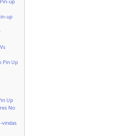
 Pin-up
in-up
r
 Vs
o Pin Up
Pin Up
res No
-vindas