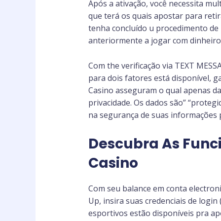
Após a ativação, você necessita mult
que terá os quais apostar para re
tenha concluído u procedimento de
anteriormente a jogar com dinheiro 
Com the verificação via TEXT MESSAG
para dois fatores está disponível, 
Casino asseguram o qual apenas da
privacidade. Os dados são” “proteg
na segurança de suas informações pe
Descubra As Funci
Casino
Com seu balance em conta electronic
Up, insira suas credenciais de log
esportivos estão disponíveis pra ap