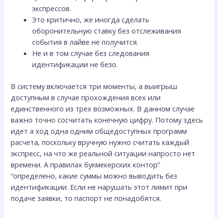
экспрессов.
Это критично, же иногда сделать
оборонительную ставку без отслеживания
события в лайве не получится.
Не и в том случае без следования
идентификации не безо.
В систему включается три моменты, а выигрыш
доступным в случае прохождения всех или
единственного из трех возможных. В данном случае
важно точно сосчитать конечную цифру. Потому здесь
идет а ход одна одним общедоступных программ
расчета, поскольку вручную нужно считать каждый
экспресс, на что же реальной ситуации напросто нет
времени. А правилах букмекерских контор”
“определено, какие суммы можно выводить без
идентификации. Если не нарушать этот лимит при
подаче заявки, то паспорт не понадобятся.