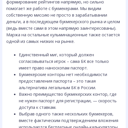
формирование рейтингов напрямую, но сильно
помогает же работе с букмекерами. Мы видим
собственную миссию не просто в зарабатывании
деньги, а в последующем букмекерского рынка и целом
(ведь вместе сами в этом напрямую заинтересованы).
Маржа на остальные кульминационные также остается
одной из самых низких на рынке.
Единственный миг, который должен
согласовываться игрок – сама БК все только
имеет право наноскопам паспорт.
Букмекерские конторы нет необходимости
предоставления паспорта – это такая
альтернатива легальным БК в России.
Важно преимущество букмекерских контор, где
не нужен паспорт для регистрации, — скорость
доступа к ставкам.
Выбрав одного также нескольких букмекеров,
вместе фактическим подтверждением вложения
используются бесплатные онлайн-калькуляторы,