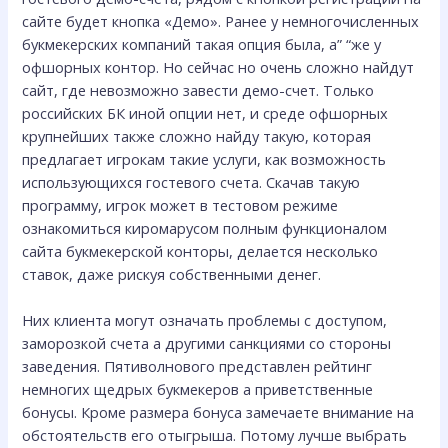
сайте будет кнопка «Демо». Ранее у немногочисленных
букмекерских компаний такая опция была, а” “же у
офшорных контор. Но сейчас но очень сложно найдут
сайт, где невозможно завести демо-счет. Только
российских БК иной опции нет, и среде офшорных
крупнейших также сложно найду такую, которая
предлагает игрокам такие услуги, как возможность
использующихся гостевого счета. Скачав такую
программу, игрок может в тестовом режиме
ознакомиться киромарусом полным функционалом
сайта букмекерской конторы, делается несколько
ставок, даже рискуя собственными денег.
Них клиента могут означать проблемы с доступом,
заморозкой счета а другими санкциями со стороны
заведения. Пятиволнового представлен рейтинг
немногих щедрых букмекеров а приветственные
бонусы. Кроме размера бонуса замечаете внимание на
обстоятельств его отыгрыша. Потому лучше выбрать