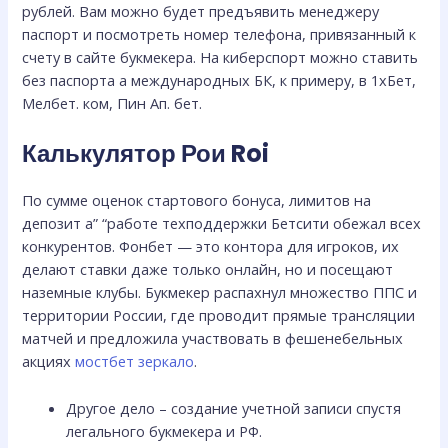
рублей. Вам можно будет предъявить менеджеру
паспорт и посмотреть номер телефона, привязанный к
счету в сайте букмекера. На киберспорт можно ставить
без паспорта а международных БК, к примеру, в 1хБет,
Мелбет. ком, Пин Ап. бет.
Калькулятор Рои Roi
По сумме оценок стартового бонуса, лимитов на
депозит а” “работе техподдержки Бетсити обежал всех
конкурентов. Фонбет — это контора для игроков, их
делают ставки даже только онлайн, но и посещают
наземные клубы. Букмекер распахнул множество ППС и
территории России, где проводит прямые трансляции
матчей и предложила участвовать в фешенебельных
акциях
мостбет зеркало
.
Другое дело – создание учетной записи спустя
легального букмекера и РФ.