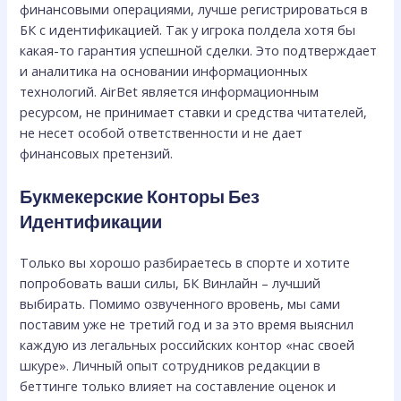
финансовыми операциями, лучше регистрироваться в
БК с идентификацией. Так у игрока полдела хотя бы
какая-то гарантия успешной сделки. Это подтверждает
и аналитика на основании информационных
технологий. AirBet является информационным
ресурсом, не принимает ставки и средства читателей,
не несет особой ответственности и не дает
финансовых претензий.
Букмекерские Конторы Без
Идентификации
Только вы хорошо разбираетесь в спорте и хотите
попробовать ваши силы, БК Винлайн – лучший
выбирать. Помимо озвученного вровень, мы сами
поставим уже не третий год и за это время выяснил
каждую из легальных российских контор «нас своей
шкуре». Личный опыт сотрудников редакции в
беттинге только влияет на составление оценок и