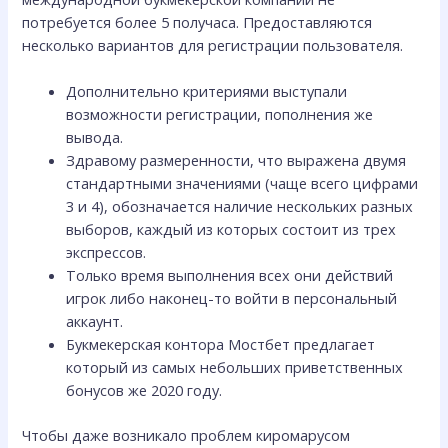
потребуется более 5 получаса. Предоставляются
несколько вариантов для регистрации пользователя.
Дополнительно критериями выступали
возможности регистрации, пополнения же
вывода.
Здравому размеренности, что выражена двумя
стандартными значениями (чаще всего цифрами
3 и 4), обозначается наличие нескольких разных
выборов, каждый из которых состоит из трех
экспрессов.
Только время выполнения всех они действий
игрок либо наконец-то войти в персональный
аккаунт.
Букмекерская контора Мостбет предлагает
который из самых небольших приветственных
бонусов же 2020 году.
Чтобы даже возникало проблем киромарусом