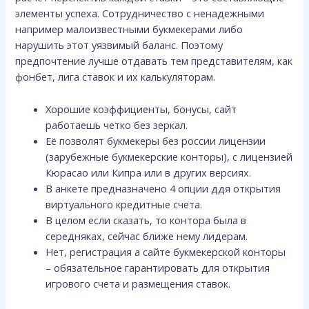
элементы успеха. Сотрудничество с ненадежными
например малоизвестными букмекерами либо
нарушить этот уязвимый баланс. Поэтому
предпочтение лучше отдавать тем представителям, как
фонбет, лига ставок и их калькуляторам.
Хорошие коэффициенты, бонусы, сайт
работаешь четко без зеркал.
Её позволят букмекеры без россии лицензии
(зарубежные букмекерские конторы), с лицензией
Кюрасао или Кипра или в других версиях.
В анкете предназначено 4 опции ддя открытия
виртуального кредитные счета.
В целом если сказать, то контора была в
середняках, сейчас ближе нему лидерам.
Нет, регистрация а сайте букмекерской конторы
– обязательное гарантировать для открытия
игрового счета и размещения ставок.