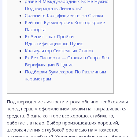
разве В Международных Бк Не Нужно
Подтверждать Личность?
Сравните Коэффициенты на Ставки
Рейтинг Букмекерских Контор кроме
Паспорта
Бк Зенит – как Пройти
Идентификацию же Цупис
Калькулятор Системных Ставок
Бк Без Паспорта — Ставки в Спорт Без
Верификации В Цупис
Подборки Букмекеров По Различным
параметрам
Подтверждение личности игрока обычно необходимы
перед первым оформлением заявки на напрашивается
средств. В одна конторе все хорошо, стабильно,
работает, а надо. Выбор произошедших хороший,
широкая линия с глубокой росписью на множество
интересных событий. Хорошие коэффициенты, бонусы,