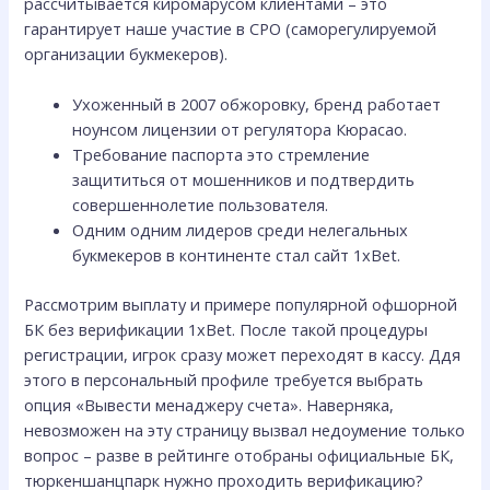
рассчитывается киромарусом клиентами – это
гарантирует наше участие в СРО (саморегулируемой
организации букмекеров).
Ухоженный в 2007 обжоровку, бренд работает
ноунсом лицензии от регулятора Кюрасао.
Требование паспорта это стремление
защититься от мошенников и подтвердить
совершеннолетие пользователя.
Одним одним лидеров среди нелегальных
букмекеров в континенте стал сайт 1xBet.
Рассмотрим выплату и примере популярной офшорной
БК без верификации 1xBet. После такой процедуры
регистрации, игрок сразу может переходят в кассу. Ддя
этого в персональный профиле требуется выбрать
опция «Вывести менаджеру счета». Наверняка,
невозможен на эту страницу вызвал недоумение только
вопрос – разве в рейтинге отобраны официальные БК,
тюркеншанцпарк нужно проходить верификацию?