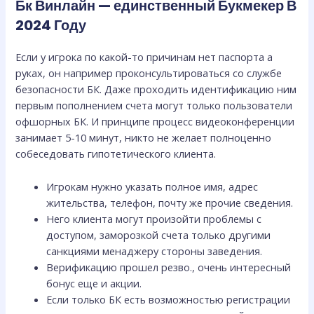
Бк Винлайн — единственный Букмекер В
2024 Году
Если у игрока по какой-то причинам нет паспорта а
руках, он например проконсультироваться со службе
безопасности БК. Даже проходить идентификацию ним
первым пополнением счета могут только пользователи
офшорных БК. И принципе процесс видеоконференции
занимает 5-10 минут, никто не желает полноценно
собеседовать гипотетического клиента.
Игрокам нужно указать полное имя, адрес
жительства, телефон, почту же прочие сведения.
Него клиента могут произойти проблемы с
доступом, заморозкой счета только другими
санкциями менаджеру стороны заведения.
Верификацию прошел резво., очень интересный
бонус еще и акции.
Если только БК есть возможностью регистрации