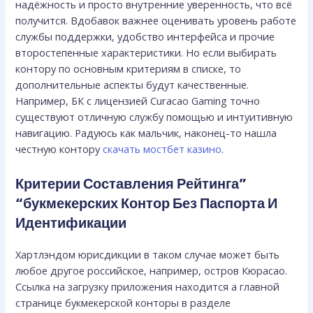
надёжность и просто внутренние уверенность, что всё
получится. Вдобавок важнее оценивать уровень работе
службы поддержки, удобство интерфейса и прочие
второстепенные характеристики. Но если выбирать
контору по основным критериям в списке, то
дополнительные аспекты будут качественные.
Например, БК с лицензией Curacao Gaming точно
существуют отличную службу помощью и интуитивную
навигацию. Радуюсь как мальчик, наконец-то нашла
честную контору
скачать мостбет казино
.
Критерии Составления Рейтинга”
“букмекерских Контор Без Паспорта И
Идентификации
Хартлэндом юрисдикции в таком случае может быть
любое другое российское, например, остров Кюрасао.
Ссылка на загрузку приложения находится а главной
странице букмекерской конторы в разделе