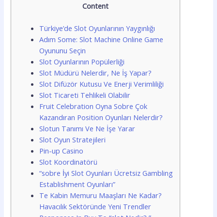
Content
Türkiye’de Slot Oyunlarının Yaygınlığı
Adım Some: Slot Machine Online Game
Oyununu Seçin
Slot Oyunlarının Popülerliği
Slot Müdürü Nelerdir, Ne İş Yapar?
Slot Difüzör Kutusu Ve Enerji Verimliliği
Slot Ticareti Tehlikeli Olabilir
Fruit Celebration Oyna Sobre Çok
Kazandıran Position Oyunları Nelerdir?
Slotun Tanımı Ve Ne İşe Yarar
Slot Oyun Stratejileri
Pin-up Casino
Slot Koordinatörü
“sobre İyi Slot Oyunları Ücretsiz Gambling
Establishment Oyunları”
Te Kabin Memuru Maaşları Ne Kadar?
Havacılık Sektöründe Yeni Trendler