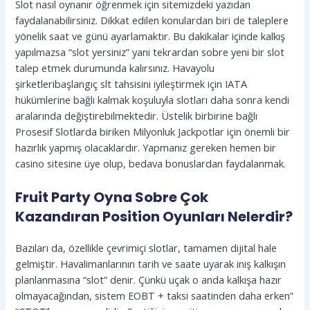
Slot nasıl oynanır öğrenmek için sitemizdeki yazıdan
faydalanabilirsiniz. Dikkat edilen konulardan biri de taleplere
yönelik saat ve günü ayarlamaktır. Bu dakikalar içinde kalkış
yapılmazsa “slot yersiniz” yani tekrardan sobre yeni bir slot
talep etmek durumunda kalırsınız. Havayolu
şirketleribaşlangıç slt tahsisini iyileştirmek için IATA
hükümlerine bağlı kalmak koşuluyla slotları daha sonra kendi
aralarında değiştirebilmektedir. Üstelik birbirine bağlı
Prosesif Slotlarda biriken Milyonluk Jackpotlar için önemli bir
hazırlık yapmış olacaklardır. Yapmanız gereken hemen bir
casino sitesine üye olup, bedava bonuslardan faydalanmak.
Fruit Party Oyna Sobre Çok
Kazandıran Position Oyunları Nelerdir?
Bazıları da, özellikle çevrimiçi slotlar, tamamen dijital hale
gelmiştir. Havalimanlarının tarih ve saate uyarak iniş kalkışın
planlanmasına “slot” denir. Çünkü uçak o anda kalkışa hazır
olmayacağından, sistem EOBT + taksi saatinden daha erken”