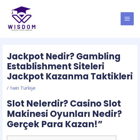
Skip
Post
MAI
to
navigation
MEN
content
Jackpot Nedir? Gambling
Establishment Siteleri
Jackpot Kazanma Taktikleri
/
1win Turkiye
Slot Nelerdir? Casino Slot
Makinesi Oyunları Nedir?
Gerçek Para Kazan!”