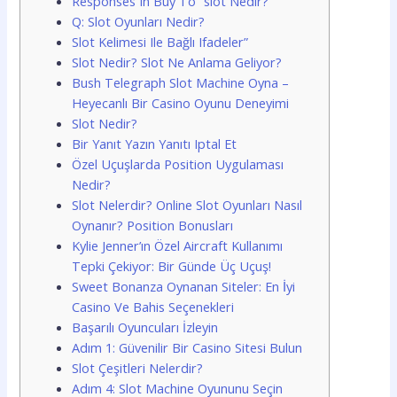
Responses In Buy To “slot Nedir? ”
Q: Slot Oyunları Nedir?
Slot Kelimesi Ile Bağlı Ifadeler”
Slot Nedir? Slot Ne Anlama Geliyor?
Bush Telegraph Slot Machine Oyna –
Heyecanlı Bir Casino Oyunu Deneyimi
Slot Nedir?
Bir Yanıt Yazın Yanıtı Iptal Et
Özel Uçuşlarda Position Uygulaması
Nedir?
Slot Nelerdir? Online Slot Oyunları Nasıl
Oynanır? Position Bonusları
Kylie Jenner’ın Özel Aircraft Kullanımı
Tepki Çekiyor: Bir Günde Üç Uçuş!
Sweet Bonanza Oynanan Siteler: En İyi
Casino Ve Bahis Seçenekleri
Başarılı Oyuncuları İzleyin
Adım 1: Güvenilir Bir Casino Sitesi Bulun
Slot Çeşitleri Nelerdir?
Adım 4: Slot Machine Oyununu Seçin