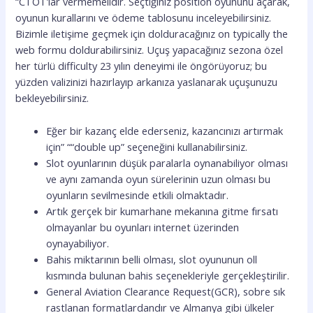
“CTOT’lar vermemelidir. Seçtiğiniz position oyununu açarak,
oyunun kurallarını ve ödeme tablosunu inceleyebilirsiniz.
Bizimle iletişime geçmek için dolduracağınız on typically the
web formu doldurabilirsiniz. Uçuş yapacağınız sezona özel
her türlü difficulty 23 yılın deneyimi ile öngörüyoruz; bu
yüzden valizinizi hazırlayıp arkanıza yaslanarak uçuşunuzu
bekleyebilirsiniz.
Eğer bir kazanç elde ederseniz, kazancınızı artırmak
için” ““double up” seçeneğini kullanabilirsiniz.
Slot oyunlarının düşük paralarla oynanabiliyor olması
ve aynı zamanda oyun sürelerinin uzun olması bu
oyunların sevilmesinde etkili olmaktadır.
Artık gerçek bir kumarhane mekanına gitme fırsatı
olmayanlar bu oyunları internet üzerinden
oynayabiliyor.
Bahis miktarının belli olması, slot oyununun oll
kısmında bulunan bahis seçenekleriyle gerçekleştirilir.
General Aviation Clearance Request(GCR), sobre sık
rastlanan formatlardandır ve Almanya gibi ülkeler