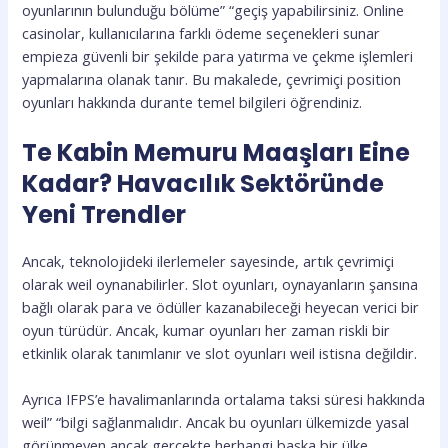
oyunlarının bulunduğu bölüme” “geçiş yapabilirsiniz. Online
casinolar, kullanıcılarına farklı ödeme seçenekleri sunar
empieza güvenli bir şekilde para yatırma ve çekme işlemleri
yapmalarına olanak tanır. Bu makalede, çevrimiçi position
oyunları hakkında durante temel bilgileri öğrendiniz.
Te Kabin Memuru Maaşları Eine
Kadar? Havacılık Sektöründe
Yeni Trendler
Ancak, teknolojideki ilerlemeler sayesinde, artık çevrimiçi
olarak weil oynanabilirler. Slot oyunları, oynayanların şansına
bağlı olarak para ve ödüller kazanabileceği heyecan verici bir
oyun türüdür. Ancak, kumar oyunları her zaman riskli bir
etkinlik olarak tanımlanır ve slot oyunları weil istisna değildir.
Ayrıca IFPS’e havalimanlarında ortalama taksi süresi hakkında
weil” “bilgi sağlanmalıdır. Ancak bu oyunları ülkemizde yasal
görünmeyen ancak gerçekte herhangi başka bir ülke