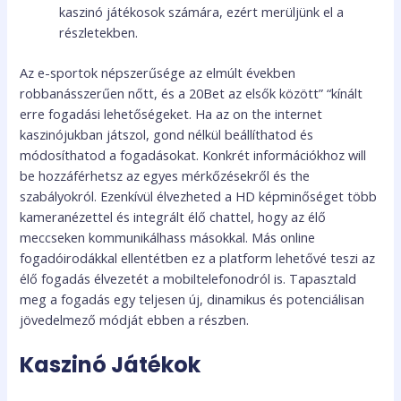
kaszinó játékosok számára, ezért merüljünk el a
részletekben.
Az e-sportok népszerűsége az elmúlt években
robbanásszerűen nőtt, és a 20Bet az elsők között” “kínált
erre fogadási lehetőségeket. Ha az on the internet
kaszinójukban játszol, gond nélkül beállíthatod és
módosíthatod a fogadásokat. Konkrét információkhoz will
be hozzáférhetsz az egyes mérkőzésekről és the
szabályokról. Ezenkívül élvezheted a HD képminőséget több
kameranézettel és integrált élő chattel, hogy az élő
meccseken kommunikálhass másokkal. Más online
fogadóirodákkal ellentétben ez a platform lehetővé teszi az
élő fogadás élvezetét a mobiltelefonodról is. Tapasztald
meg a fogadás egy teljesen új, dinamikus és potenciálisan
jövedelmező módját ebben a részben.
Kaszinó Játékok