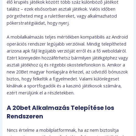
élő krupiés játékok között több száz különböző játékot
találsz – ezek elsősorban asztali játékok. Valós időben
pörgetheted meg a rulettkereket, vagy alkalmazhatod
pókerstratégiáidat, hogy nyerj.
A mobilalkalmazás teljes mértékben kompatibilis az Android
operációs rendszer legújabb verzióival. Mindig telepítheted
arizona apk fájl legújabb verzióját erről és a fő weboldalról.
Ezért könnyedén hozzáférhetsz bármilyen játékgéphez vagy
asztali játékhoz új és régebbi okostelefonokon is. Amikor a
new 20Bet magyar honlapjára érkezel, az üdvözlő bónuszok
biztos, hogy felkeltik a figyelmedet. Valami különlegeset
kínálnak a sportfogadók és a kaszinó játékosok számára,
ezért merüljünk el a részletekben.
A 20bet Alkalmazás Telepítése Ios
Rendszeren
Nincs értelme a mobilplatformnak, ha az nem biztosítja