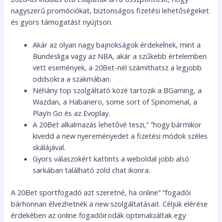
nagyszerű promóciókat, biztonságos fizetési lehetőségeket
és gyors támogatást nyújtson.
Akár az olyan nagy bajnokságok érdekelnek, mint a
Bundesliga vagy az NBA, akár a szűkebb értelemben
vett események, a 20Bet-nél számíthatsz a legjobb
oddsokra a szakmában.
Néhány top szolgáltató közé tartozik a BGaming, a
Wazdan, a Habanero, some sort of Spinomenal, a
Play’n Go és az Evoplay.
A 20Bet alkalmazás lehetővé teszi,” “hogy bármikor
kivedd a new nyereményedet a fizetési módok széles
skálájával.
Gyors válaszokért kattints a weboldal jobb alsó
sarkában található zöld chat ikonra.
A 20Bet sportfogadó azt szeretné, ha online” “fogadói
bárhonnan élvezhetnék a new szolgáltatásait. Céljuk elérése
érdekében az online fogadóirodák optimalizáltak egy