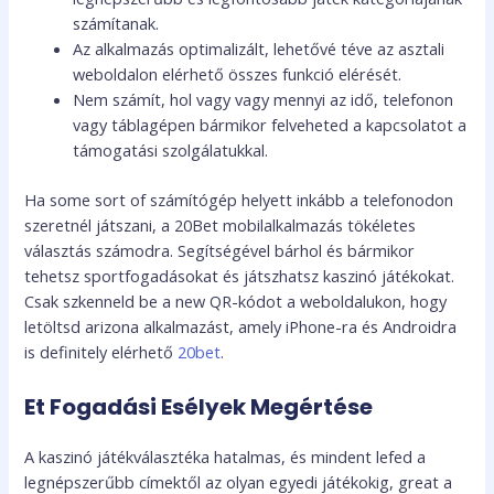
számítanak.
Az alkalmazás optimalizált, lehetővé téve az asztali
weboldalon elérhető összes funkció elérését.
Nem számít, hol vagy vagy mennyi az idő, telefonon
vagy táblagépen bármikor felveheted a kapcsolatot a
támogatási szolgálatukkal.
Ha some sort of számítógép helyett inkább a telefonodon
szeretnél játszani, a 20Bet mobilalkalmazás tökéletes
választás számodra. Segítségével bárhol és bármikor
tehetsz sportfogadásokat és játszhatsz kaszinó játékokat.
Csak szkenneld be a new QR-kódot a weboldalukon, hogy
letöltsd arizona alkalmazást, amely iPhone-ra és Androidra
is definitely elérhető
20bet
.
Et Fogadási Esélyek Megértése
A kaszinó játékválasztéka hatalmas, és mindent lefed a
legnépszerűbb címektől az olyan egyedi játékokig, great a