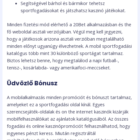
Segítségével bárhol és bármikor tehetsz
sportfogadásokat és játszhatsz kaszinó játékokat.
Minden fizetési mód elérhető a 20Bet alkalmazásban és the
fő weboldal asztali verziójában. Végül meg kell jegyezni,
hogy a játékosok arizona asztali verzióban megtalálható
minden előnyt ugyanúgy élvezhetnek. A mobil sportfogadási
katalógus több mint 30 különböző sportágat tartalmaz.
Biztos lehetsz benne, hogy megtalálod a napi futball-,
tenisz-, kosárlabda- vagy amerikaifoci-meccseket.
Üdvözlő Bónusz
A mobilalkalmazás minden promóciót és bónuszt tartalmaz,
amelyeket ez a sportfogadási oldal kínál. Egyes
szerencsejáték-oldalak és on the internet kaszinók kizárják
mobilfelhasználóikat az ajánlatok katalógusából. Az összes
fogadási és online kaszinópromóciót felhasználhatod, hogy
ingyenes pénzt keress. Miután regisztráltál