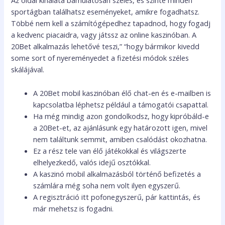
Az oldal kínálata bámulatosan széles, és szinte minden
sportágban találhatsz eseményeket, amikre fogadhatsz.
Többé nem kell a számítógépedhez tapadnod, hogy fogadj
a kedvenc piacaidra, vagy játssz az online kaszinóban. A
20Bet alkalmazás lehetővé teszi,” “hogy bármikor kivedd
some sort of nyereményedet a fizetési módok széles
skálájával.
A 20Bet mobil kaszinóban élő chat-en és e-mailben is
kapcsolatba léphetsz például a támogatói csapattal.
Ha még mindig azon gondolkodsz, hogy kipróbáld-e
a 20Bet-et, az ajánlásunk egy határozott igen, mivel
nem találtunk semmit, amiben csalódást okozhatna.
Ez a rész tele van élő játékokkal és világszerte
elhelyezkedő, valós idejű osztókkal.
A kaszinó mobil alkalmazásból történő befizetés a
számlára még soha nem volt ilyen egyszerű.
A regisztráció itt pofonegyszerű, pár kattintás, és
már mehetsz is fogadni.