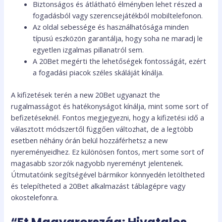
Biztonságos és átlátható élményben lehet részed a
fogadásból vagy szerencsejátékból mobiltelefonon.
Az oldal sebessége és használhatósága minden
típusú eszközön garantálja, hogy soha ne maradj le
egyetlen izgalmas pillanatról sem.
A 20Bet megérti the lehetőségek fontosságát, ezért
a fogadási piacok széles skáláját kínálja.
A kifizetések terén a new 20Bet ugyanazt the
rugalmasságot és hatékonyságot kínálja, mint some sort of
befizetéseknél. Fontos megjegyezni, hogy a kifizetési idő a
választott módszertől függően változhat, de a legtöbb
esetben néhány órán belül hozzáférhetsz a new
nyereményeidhez. Ez különösen fontos, mert some sort of
magasabb szorzók nagyobb nyereményt jelentenek.
Útmutatóink segítségével bármikor könnyedén letöltheted
és telepítheted a 20Bet alkalmazást táblagépre vagy
okostelefonra.