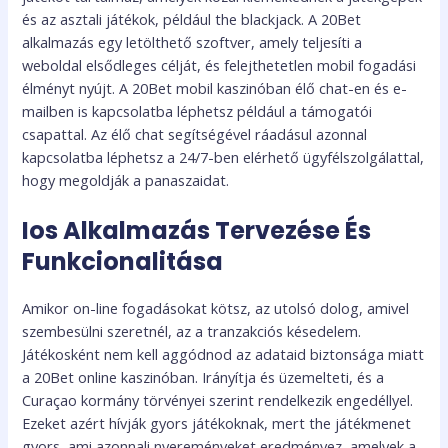
és az asztali játékok, például the blackjack. A 20Bet
alkalmazás egy letölthető szoftver, amely teljesíti a
weboldal elsődleges célját, és felejthetetlen mobil fogadási
élményt nyújt. A 20Bet mobil kaszinóban élő chat-en és e-
mailben is kapcsolatba léphetsz például a támogatói
csapattal. Az élő chat segítségével ráadásul azonnal
kapcsolatba léphetsz a 24/7-ben elérhető ügyfélszolgálattal,
hogy megoldják a panaszaidat.
Ios Alkalmazás Tervezése És
Funkcionalitása
Amikor on-line fogadásokat kötsz, az utolsó dolog, amivel
szembesülni szeretnél, az a tranzakciós késedelem.
Játékosként nem kell aggódnod az adataid biztonsága miatt
a 20Bet online kaszinóban. Irányítja és üzemelteti, és a
Curaçao kormány törvényei szerint rendelkezik engedéllyel.
Ezeket azért hívják gyors játékoknak, mert the játékmenet
gyors, ami azonnali nyereményeket eredményez, amelyek a