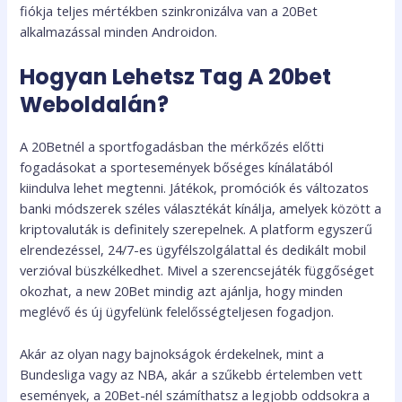
fiókja teljes mértékben szinkronizálva van a 20Bet
alkalmazással minden Androidon.
Hogyan Lehetsz Tag A 20bet
Weboldalán?
A 20Betnél a sportfogadásban the mérkőzés előtti
fogadásokat a sportesemények bőséges kínálatából
kiindulva lehet megtenni. Játékok, promóciók és változatos
banki módszerek széles választékát kínálja, amelyek között a
kriptovaluták is definitely szerepelnek. A platform egyszerű
elrendezéssel, 24/7-es ügyfélszolgálattal és dedikált mobil
verzióval büszkélkedhet. Mivel a szerencsejáték függőséget
okozhat, a new 20Bet mindig azt ajánlja, hogy minden
meglévő és új ügyfelünk felelősségteljesen fogadjon.
Akár az olyan nagy bajnokságok érdekelnek, mint a
Bundesliga vagy az NBA, akár a szűkebb értelemben vett
események, a 20Bet-nél számíthatsz a legjobb oddsokra a