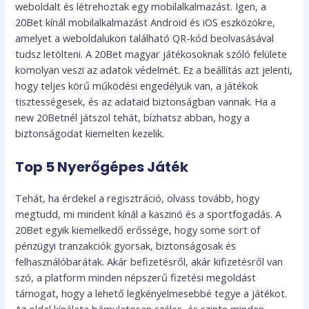
weboldalt és létrehoztak egy mobilalkalmazást. Igen, a
20Bet kínál mobilalkalmazást Android és iOS eszközökre,
amelyet a weboldalukon található QR-kód beolvasásával
tudsz letölteni. A 20Bet magyar játékosoknak szóló felülete
komolyan veszi az adatok védelmét. Ez a beállítás azt jelenti,
hogy teljes körű működési engedélyük van, a játékok
tisztességesek, és az adataid biztonságban vannak. Ha a
new 20Betnél játszol tehát, bízhatsz abban, hogy a
biztonságodat kiemelten kezelik.
Top 5 Nyerőgépes Játék
Tehát, ha érdekel a regisztráció, olvass tovább, hogy
megtudd, mi mindent kínál a kaszinó és a sportfogadás. A
20Bet egyik kiemelkedő erőssége, hogy some sort of
pénzügyi tranzakciók gyorsak, biztonságosak és
felhasználóbarátak. Akár befizetésről, akár kifizetésről van
szó, a platform minden népszerű fizetési megoldást
támogat, hogy a lehető legkényelmesebbé tegye a játékot.