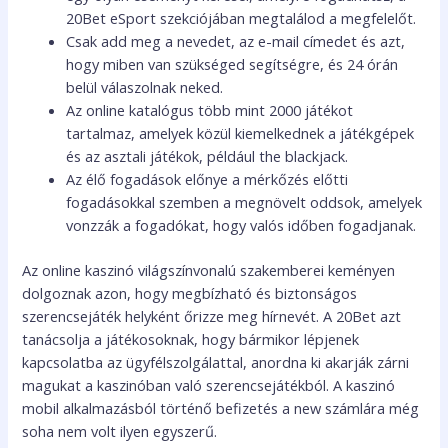
20Bet eSport szekciójában megtalálod a megfelelőt.
Csak add meg a nevedet, az e-mail címedet és azt,
hogy miben van szükséged segítségre, és 24 órán
belül válaszolnak neked.
Az online katalógus több mint 2000 játékot
tartalmaz, amelyek közül kiemelkednek a játékgépek
és az asztali játékok, például the blackjack.
Az élő fogadások előnye a mérkőzés előtti
fogadásokkal szemben a megnövelt oddsok, amelyek
vonzzák a fogadókat, hogy valós időben fogadjanak.
Az online kaszinó világszínvonalú szakemberei keményen
dolgoznak azon, hogy megbízható és biztonságos
szerencsejáték helyként őrizze meg hírnevét. A 20Bet azt
tanácsolja a játékosoknak, hogy bármikor lépjenek
kapcsolatba az ügyfélszolgálattal, anordna ki akarják zárni
magukat a kaszinóban való szerencsejátékból. A kaszinó
mobil alkalmazásból történő befizetés a new számlára még
soha nem volt ilyen egyszerű.