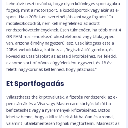
Lehetővé teszi továbbá, hogy olyan különleges sportágakra
fogadj, mint a motorsport, a küzdősportok vagy akár az e-
sport. Ha a 20Bet-en szeretnél játszani vagy fogadni” “a
mobileszközödről, nem kell megfelelned az adott
rendszerkövetelményeknek. Ezen túlmenően, ha több mint 4
GB RAM-mal rendelkező okostelefonod vagy táblagéped
van, arizona élmény nagyszerű lesz. Csak látogass este a
20Bet weboldalára, kattints a „Regisztráció” gombra, és
kövesd az utasításokat az adataid kitöltéséhez. Ne feledd,
ez some sort of bónusz ügyfelenként egyszeri, és 18 év
feletti nagykorúnak kell lenned, hogy játszhass.”
Et Sportfogadás
Választhatsz the kriptovaluták, a fizetési rendszerek, az e-
pénztárcák és a Visa vagy Mastercard kártyák között a
befizetéshez vagy a nyeremények kifizetéséhez. Biztos
lehetsz benne, hogy a kifizetések átláthatóan és azonnal,
valamint jutalékmentesen fognak megtörténni. Másrészt az