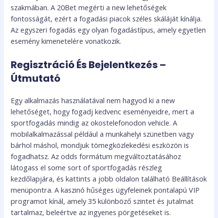
szakmában. A 20Bet megérti a new lehetőségek
fontosságát, ezért a fogadási piacok széles skáláját kínálja.
Az egyszeri fogadás egy olyan fogadástípus, amely egyetlen
esemény kimenetelére vonatkozik.
Regisztráció És Bejelentkezés –
Útmutató
Egy alkalmazás használatával nem hagyod ki a new
lehetőséget, hogy fogadj kedvenc eseményeidre, mert a
sportfogadás mindig az okostelefonodon vehicle. A
mobilalkalmazással például a munkahelyi szünetben vagy
bárhol máshol, mondjuk tömegközlekedési eszközön is
fogadhatsz. Az odds formátum megváltoztatásához
látogass el some sort of sportfogadás részleg
kezdőlapjára, és kattints a jobb oldalon található Beállítások
menüpontra. A kaszinó hűséges ügyfeleinek pontalapú VIP
programot kínál, amely 35 különböző szintet és jutalmat
tartalmaz, beleértve az ingyenes pörgetéseket is.