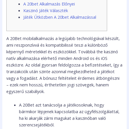
A 20bet Alkalmazás Előnyei
Kaszinó Játék Választék
Játék Útközben A 20bet Alkalmazással
A 20Bet mobilalkalmazás a legújabb technológiával készült,
ami reszponzívvá és kompatibilissé teszi a különböző
képernyő méretekkel és eszközökkel. Továbbá the kaszinó
natív alkalmazása elérhető minden Android os és iOS
eszközre. Az oldal gyorsan feldolgozza a befizetéseket, így a
tranzakciók után szinte azonnal megkezdheted a játékot
vagy a fogadást. A bónusz feltételeit érdemes átböngészni
– ezek nem hosszú, érthetetlen jogi szövegek, hanem
egyszerű szabályok.
A 20Bet azt tanácsolja a játékosoknak, hogy
bármikor lépjenek kapcsolatba az ügyfélszolgálattal,
ha ki akarják zárni magukat a kaszinóban való
szerencsejátékból.