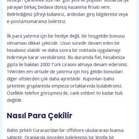
yarayan birkaç bedava dönüş kazanma fırsatı verir.
Belirlediğiniz şifreyi kullanırız, ardından giriş bilgilerinizi veya
e-posta/numaranızı belirtiriz.
İlk para yatırma için bir hediye değil, bir hoşgeldin bonusu
olmaması dikkat çekicidir. Uzun süredir devam eden bir
hesabınız olabilir ve daha sonra bir noktada uygulamayı
indirmeye karar verebilirsiniz. Bu durumda fiel, hesabınıza
gıpta ile bakılan 2000 Türk Lirasını almaya devam edersiniz.
1Win’den em virtude de yatırma için hoş geldin bonusları
diğer ofislerden çok daha ayrıntılıdır. Kuponları bahis
şirketinin gruplarında empieza ortaklarında bulabilirsiniz.
Özellikle telefon görüşmesi ile, canlı sohbet to kadar hızlı
değildir.
Nasıl Para Çekilir
Bahis şirketi Curacao’dan bir offshore uluslararası lisansa
sahiptir. Oranlarda önceden belirlenmiş bir limitle bir