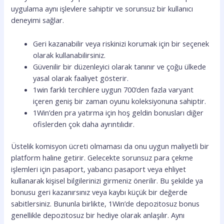
uygulama aynı işlevlere sahiptir ve sorunsuz bir kullanıcı
deneyimi sağlar.
Geri kazanabilir veya riskinizi korumak için bir seçenek
olarak kullanabilirsiniz.
Güvenilir bir düzenleyici olarak tanınır ve çoğu ülkede
yasal olarak faaliyet gösterir.
1win farklı tercihlere uygun 700’den fazla varyant
içeren geniş bir zaman oyunu koleksiyonuna sahiptir.
1Win’den pra yatırma için hoş geldin bonusları diğer
ofislerden çok daha ayrıntılıdır.
Üstelik komisyon ücreti olmaması da onu uygun maliyetli bir
platform haline getirir. Gelecekte sorunsuz para çekme
işlemleri için pasaport, yabancı pasaport veya ehliyet
kullanarak kişisel bilgilerinizi girmeniz önerilir. Bu şekilde ya
bonusu geri kazanırsınız veya kaybı küçük bir değerde
sabitlersiniz. Bununla birlikte, 1Win’de depozitosuz bonus
genellikle depozitosuz bir hediye olarak anlaşılır. Aynı