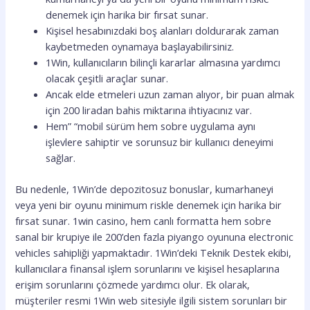
denemek için harika bir fırsat sunar.
Kişisel hesabınızdaki boş alanları doldurarak zaman
kaybetmeden oynamaya başlayabilirsiniz.
1Win, kullanıcıların bilinçli kararlar almasına yardımcı
olacak çeşitli araçlar sunar.
Ancak elde etmeleri uzun zaman alıyor, bir puan almak
için 200 liradan bahis miktarına ihtiyacınız var.
Hem” “mobil sürüm hem sobre uygulama aynı
işlevlere sahiptir ve sorunsuz bir kullanıcı deneyimi
sağlar.
Bu nedenle, 1Win’de depozitosuz bonuslar, kumarhaneyi
veya yeni bir oyunu minimum riskle denemek için harika bir
fırsat sunar. 1win casino, hem canlı formatta hem sobre
sanal bir krupiye ile 200’den fazla piyango oyununa electronic
vehicles sahipliği yapmaktadır. 1Win’deki Teknik Destek ekibi,
kullanıcılara finansal işlem sorunlarını ve kişisel hesaplarına
erişim sorunlarını çözmede yardımcı olur. Ek olarak,
müşteriler resmi 1Win web sitesiyle ilgili sistem sorunları bir