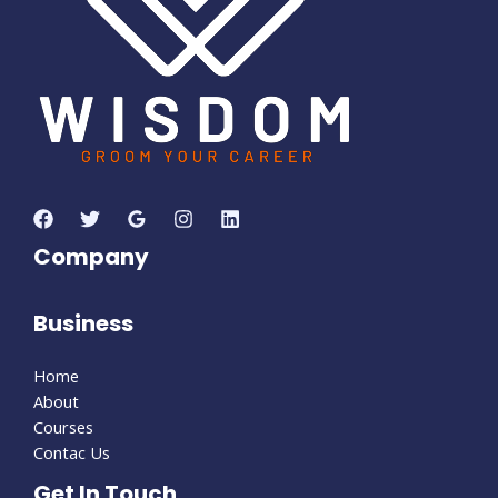
Company
Business
Home
About
Courses
Contac Us
Get In Touch