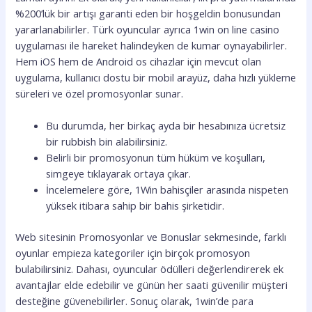
%200’lük bir artışı garanti eden bir hoşgeldin bonusundan
yararlanabilirler. Türk oyuncular ayrıca 1win on line casino
uygulaması ile hareket halindeyken de kumar oynayabilirler.
Hem iOS hem de Android os cihazlar için mevcut olan
uygulama, kullanıcı dostu bir mobil arayüz, daha hızlı yükleme
süreleri ve özel promosyonlar sunar.
Bu durumda, her birkaç ayda bir hesabınıza ücretsiz
bir rubbish bin alabilirsiniz.
Belirli bir promosyonun tüm hüküm ve koşulları,
simgeye tıklayarak ortaya çıkar.
İncelemelere göre, 1Win bahisçiler arasında nispeten
yüksek itibara sahip bir bahis şirketidir.
Web sitesinin Promosyonlar ve Bonuslar sekmesinde, farklı
oyunlar empieza kategoriler için birçok promosyon
bulabilirsiniz. Dahası, oyuncular ödülleri değerlendirerek ek
avantajlar elde edebilir ve günün her saati güvenilir müşteri
desteğine güvenebilirler. Sonuç olarak, 1win’de para