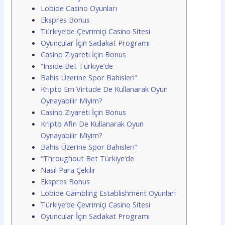
Lobide Casino Oyunları
Ekspres Bonus
Türkiye’de Çevrimiçi Casino Sitesi
Oyuncular İçin Sadakat Programı
Casino Ziyareti İçin Bonus
“Inside Bet Türkiye’de
Bahis Üzerine Spor Bahisleri”
Kripto Em Virtude De Kullanarak Oyun
Oynayabilir Miyim?
Casino Ziyareti İçin Bonus
Kripto Afin De Kullanarak Oyun
Oynayabilir Miyim?
Bahis Üzerine Spor Bahisleri”
“Throughout Bet Türkiye’de
Nasıl Para Çekilir
Ekspres Bonus
Lobide Gambling Establishment Oyunları
Türkiye’de Çevrimiçi Casino Sitesi
Oyuncular İçin Sadakat Programı