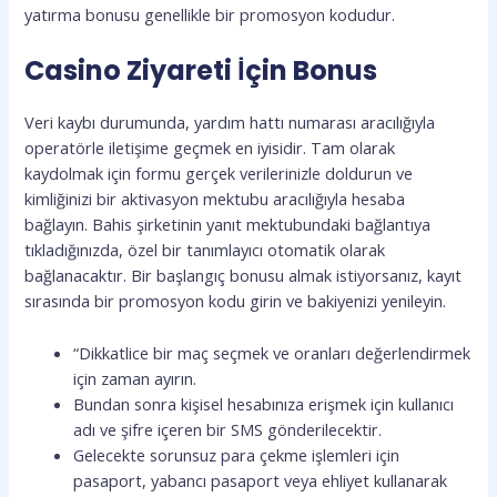
yatırma bonusu genellikle bir promosyon kodudur.
Casino Ziyareti İçin Bonus
Veri kaybı durumunda, yardım hattı numarası aracılığıyla
operatörle iletişime geçmek en iyisidir. Tam olarak
kaydolmak için formu gerçek verilerinizle doldurun ve
kimliğinizi bir aktivasyon mektubu aracılığıyla hesaba
bağlayın. Bahis şirketinin yanıt mektubundaki bağlantıya
tıkladığınızda, özel bir tanımlayıcı otomatik olarak
bağlanacaktır. Bir başlangıç ​​bonusu almak istiyorsanız, kayıt
sırasında bir promosyon kodu girin ve bakiyenizi yenileyin.
“Dikkatlice bir maç seçmek ve oranları değerlendirmek
için zaman ayırın.
Bundan sonra kişisel hesabınıza erişmek için kullanıcı
adı ve şifre içeren bir SMS gönderilecektir.
Gelecekte sorunsuz para çekme işlemleri için
pasaport, yabancı pasaport veya ehliyet kullanarak