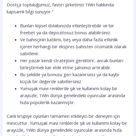
Dostça topluluğumuz, favori şirketimiz 1Win hakkında
kapsamlı bilgi sunuyor.”
Bunları kişisel dolabınızda etkinleştirebilir ve bir
freebet ya da depozitosuz bonus alabilirsiniz.
Ve bahisçinin katılımı, beş veya daha fazla etkinlik
içeren herhangi bir ekspres bahisten otomatik olarak
sabitlenir.
Her pazar kendi stratejisini gerektirir, ancak bunları
birleştirmek kar elde etme şansınızı artırabilir.
Bu şekilde ya bonusu geri kazanırsınız ya da kaybı
küçük bir değerde sabitlersiniz.
Yumuşak mavi renklerde şık ve kullanımı kolay bir
arayüzle, 1Win dünya genelindeki oyuncular arasında
hızla popülerlik kazanmıştır.
Canlı krupiye oyunları tamamen etkileyici bir deneyim için
mevcuttur. Yumuşak mavi renklerde şık ve kullanımı kolay bir
arayüzle, 1Win dünya genelindeki oyuncular arasında hızla