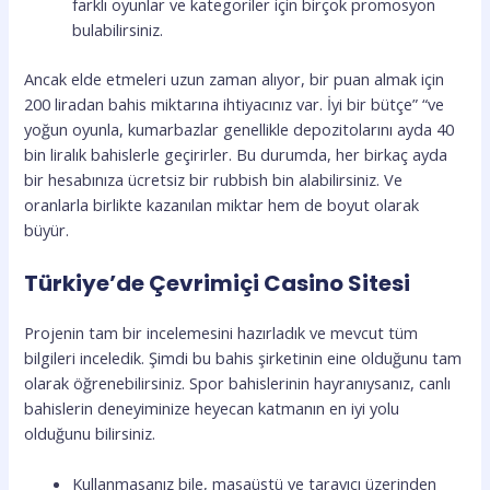
farklı oyunlar ve kategoriler için birçok promosyon
bulabilirsiniz.
Ancak elde etmeleri uzun zaman alıyor, bir puan almak için
200 liradan bahis miktarına ihtiyacınız var. İyi bir bütçe” “ve
yoğun oyunla, kumarbazlar genellikle depozitolarını ayda 40
bin liralık bahislerle geçirirler. Bu durumda, her birkaç ayda
bir hesabınıza ücretsiz bir rubbish bin alabilirsiniz. Ve
oranlarla birlikte kazanılan miktar hem de boyut olarak
büyür.
Türkiye’de Çevrimiçi Casino Sitesi
Projenin tam bir incelemesini hazırladık ve mevcut tüm
bilgileri inceledik. Şimdi bu bahis şirketinin eine olduğunu tam
olarak öğrenebilirsiniz. Spor bahislerinin hayranıysanız, canlı
bahislerin deneyiminize heyecan katmanın en iyi yolu
olduğunu bilirsiniz.
Kullanmasanız bile, masaüstü ve tarayıcı üzerinden